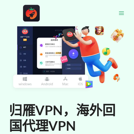
跳
至
Main
内
容
Men
归雁VPN，海外回
国代理VPN