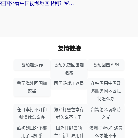
在国外看中国视频地区限制？留学生亲测有效：这样追剧再也不卡顿，芒果TV也能看！
友情链接
番茄加速器
番茄免费回国加
番茄回国VPN
速器
番茄海外回国加
回国游戏加速器
在韩国用中国政
速器
务服务网地区限
制怎么办
在日本打不开御
海外打黑色幸存
台湾怎么玩塔防
剑情缘怎么办
者怎么不卡了
之光
酷狗到国外不能
国外打野兽领
澳洲打sky光·遇怎
用了吗知乎
主：新世界用什
么才能不卡